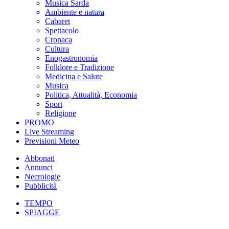
Musica Sarda
Ambiente e natura
Cabaret
Spettacolo
Cronaca
Cultura
Enogastronomia
Folklore e Tradizione
Medicina e Salute
Musica
Politica, Attualità, Economia
Sport
Religione
PROMO
Live Streaming
Previsioni Meteo
Abbonati
Annunci
Necrologie
Pubblicità
TEMPO
SPIAGGE