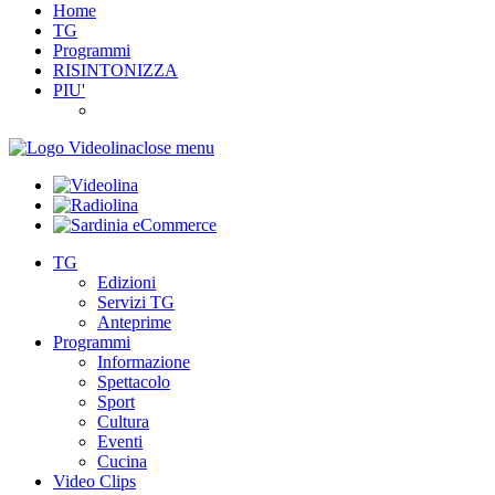
Home
TG
Programmi
RISINTONIZZA
PIU'
close menu
TG
Edizioni
Servizi TG
Anteprime
Programmi
Informazione
Spettacolo
Sport
Cultura
Eventi
Cucina
Video Clips