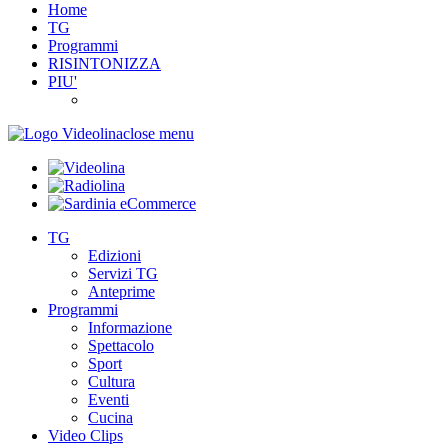
Home
TG
Programmi
RISINTONIZZA
PIU'
close menu
TG
Edizioni
Servizi TG
Anteprime
Programmi
Informazione
Spettacolo
Sport
Cultura
Eventi
Cucina
Video Clips