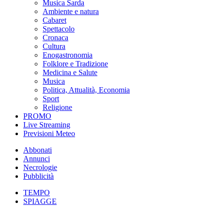
Musica Sarda
Ambiente e natura
Cabaret
Spettacolo
Cronaca
Cultura
Enogastronomia
Folklore e Tradizione
Medicina e Salute
Musica
Politica, Attualità, Economia
Sport
Religione
PROMO
Live Streaming
Previsioni Meteo
Abbonati
Annunci
Necrologie
Pubblicità
TEMPO
SPIAGGE