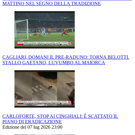
MATTINO NEL SEGNO DELLA TRADIZIONE
CAGLIARI, DOMANI IL PRE-RADUNO: TORNA BELOTTI.
STALLO GAETANO, LUVUMBO AL MAIORCA
CARLOFORTE, STOP AI CINGHIALI: È SCATTATO IL
PIANO DI ERADICAZIONE
Edizione del 07 lug 2026 23:00