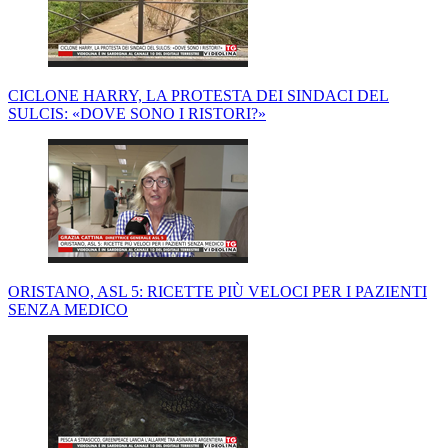
CICLONE HARRY, LA PROTESTA DEI SINDACI DEL
SULCIS: «DOVE SONO I RISTORI?»
ORISTANO, ASL 5: RICETTE PIÙ VELOCI PER I PAZIENTI
SENZA MEDICO