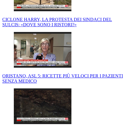
CICLONE HARRY, LA PROTESTA DEI SINDACI DEL
SULCIS: «DOVE SONO I RISTORI?»
ORISTANO, ASL 5: RICETTE PIÙ VELOCI PER I PAZIENTI
SENZA MEDICO