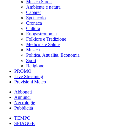
Musica Sarda
Ambiente e natura
Cabaret
Spettacolo
Cronaca
Cultura
Enogastronomia
Folklore e Tradizione
Medicina e Salute
Musica
Politica, Attualità, Economia
Sport
Religione
PROMO
Live Streaming
Previsioni Meteo
Abbonati
Annunci
Necrologie
Pubblicità
TEMPO
SPIAGGE