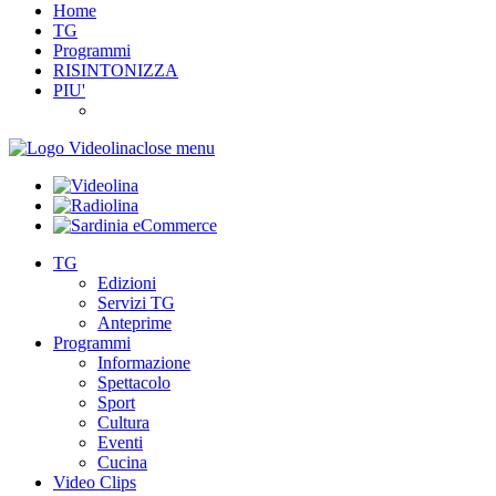
Home
TG
Programmi
RISINTONIZZA
PIU'
close menu
TG
Edizioni
Servizi TG
Anteprime
Programmi
Informazione
Spettacolo
Sport
Cultura
Eventi
Cucina
Video Clips