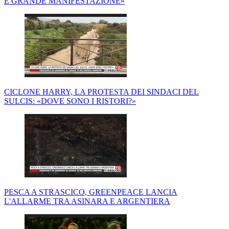
E GRANDE MANIFESTAZIONE»
CICLONE HARRY, LA PROTESTA DEI SINDACI DEL
SULCIS: «DOVE SONO I RISTORI?»
PESCA A STRASCICO, GREENPEACE LANCIA
L'ALLARME TRA ASINARA E ARGENTIERA