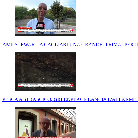
AMII STEWART, A CAGLIARI UNA GRANDE ''PRIMA'' PER 
PESCA A STRASCICO, GREENPEACE LANCIA L'ALLARME