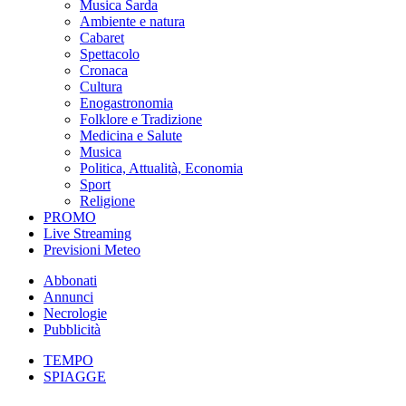
Musica Sarda
Ambiente e natura
Cabaret
Spettacolo
Cronaca
Cultura
Enogastronomia
Folklore e Tradizione
Medicina e Salute
Musica
Politica, Attualità, Economia
Sport
Religione
PROMO
Live Streaming
Previsioni Meteo
Abbonati
Annunci
Necrologie
Pubblicità
TEMPO
SPIAGGE