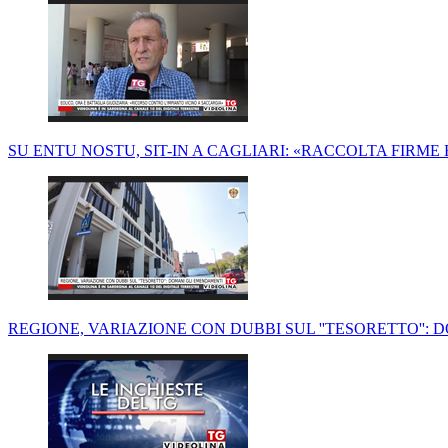
SU ENTU NOSTU, SIT-IN A CAGLIARI: «RACCOLTA FIRM
REGIONE, VARIAZIONE CON DUBBI SUL ''TESORETTO'':