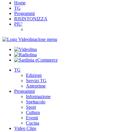
Home
TG
Programmi
RISINTONIZZA
PIU'
close menu
TG
Edizioni
Servizi TG
Anteprime
Programmi
Informazione
Spettacolo
Sport
Cultura
Eventi
Cucina
Video Clips