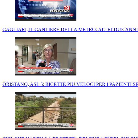
CAGLIARI, IL CANTIERE DELLA METRO: ALTRI DUE AN
ORISTANO, ASL 5: RICETTE PIÙ VELOCI PER I PAZIENTI 