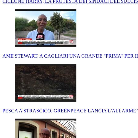
CICLONE HARRY, LA PROTESTA DEI SINDACI DEL SULCIS:
AMII STEWART, A CAGLIARI UNA GRANDE ''PRIMA'' PER 
PESCA A STRASCICO, GREENPEACE LANCIA L'ALLARME