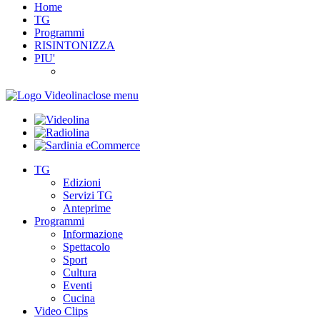
Home
TG
Programmi
RISINTONIZZA
PIU'
close menu
TG
Edizioni
Servizi TG
Anteprime
Programmi
Informazione
Spettacolo
Sport
Cultura
Eventi
Cucina
Video Clips