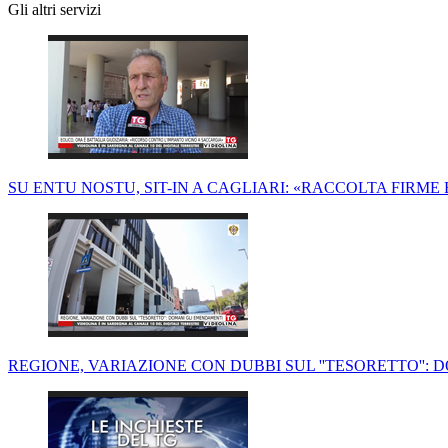
Gli altri servizi
SU ENTU NOSTU, SIT-IN A CAGLIARI: «RACCOLTA FIRM
REGIONE, VARIAZIONE CON DUBBI SUL ''TESORETTO'':