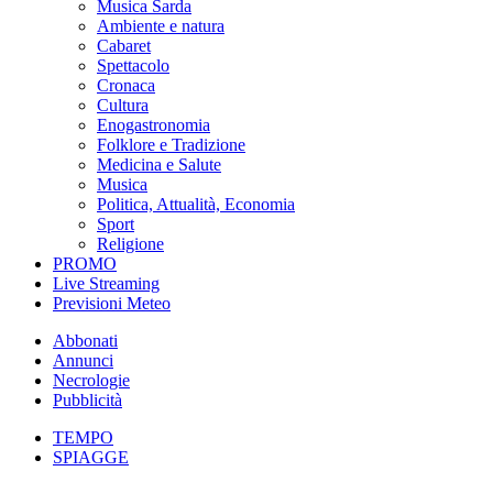
Musica Sarda
Ambiente e natura
Cabaret
Spettacolo
Cronaca
Cultura
Enogastronomia
Folklore e Tradizione
Medicina e Salute
Musica
Politica, Attualità, Economia
Sport
Religione
PROMO
Live Streaming
Previsioni Meteo
Abbonati
Annunci
Necrologie
Pubblicità
TEMPO
SPIAGGE