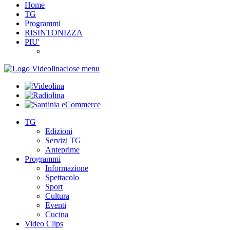
Home
TG
Programmi
RISINTONIZZA
PIU'
close menu
TG
Edizioni
Servizi TG
Anteprime
Programmi
Informazione
Spettacolo
Sport
Cultura
Eventi
Cucina
Video Clips