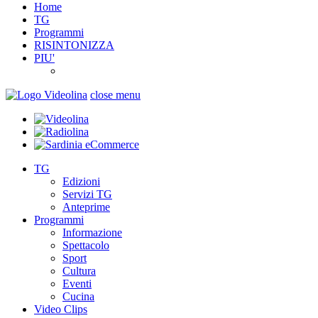
Home
TG
Programmi
RISINTONIZZA
PIU'
close menu
TG
Edizioni
Servizi TG
Anteprime
Programmi
Informazione
Spettacolo
Sport
Cultura
Eventi
Cucina
Video Clips