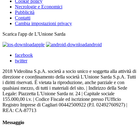
Cookie policy
Necrologie e Economici
Pubblicità
Contatti
Cambia impostazioni privacy
Scarica l'app de L'Unione Sarda
apple
android
facebook
twitter
2018 Videolina S.p.A. società a socio unico e soggetta alla attività di
direzione e coordinamento della società L'Unione Sarda S.p.A. Tutti
i diritti riservati. É vietata la riproduzione, anche parziale e con
qualsiasi mezzo, di tutti i materiali del sito. | Indirizzo della Sede
Legale: Piazzetta L'Unione Sarda nr. 24 | Capitale sociale
155.000,00 i.v. | Codice Fiscale ed iscrizione presso l'Ufficio
Registro Imprese di Cagliari 00442500922 (P.I. 02492760927) |
REA: CA-87713
Messaggio