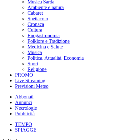
Musica Sarda
Ambiente e natura
Cabaret
Spettacolo
Cronaca
Cultura
Enogastronomia
Folklore e Tradizione
Medicina e Salute
Musica
Politica, Attualità, Economia
Sport
Religione
PROMO
Live Streaming
Previsioni Meteo
Abbonati
Annunci
Necrologie
Pubblicità
TEMPO
SPIAGGE