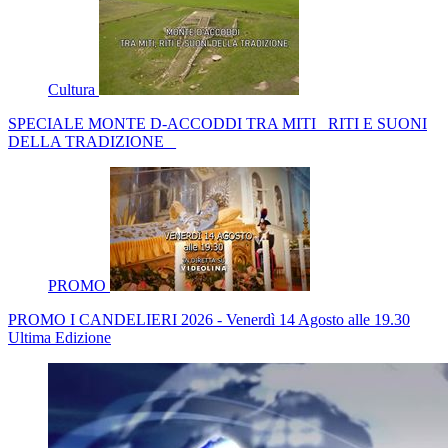
Cultura
SPECIALE MONTE D-ACCODDI TRA MITI _RITI E SUONI
DELLA TRADIZIONE _
PROMO
PROMO I CANDELIERI 2026 - Venerdì 14 Agosto alle 19.30
Ultima Edizione