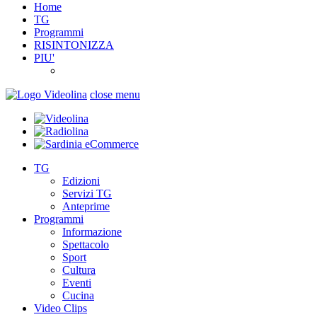
Home
TG
Programmi
RISINTONIZZA
PIU'
close menu
TG
Edizioni
Servizi TG
Anteprime
Programmi
Informazione
Spettacolo
Sport
Cultura
Eventi
Cucina
Video Clips