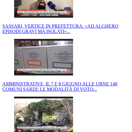
SASSARI, VERTICE IN PREFETTURA: «AD ALGHERO
EPISODI GRAVI MA ISOLATI»...
AMMINISTRATIVE, IL 7 E 8 GIUGNO ALLE URNE 148
COMUNI SARDI: LE MODALITÀ DI VOTO...