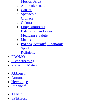
Musica Sarda
Ambiente e natura
Cabaret
Spettacolo
Cronaca
Cultura
Enogastronomia
Folklore e Tradizione
Medicina e Salute
Musica
Politica, Attualità, Economia
Sport
Religione
PROMO
Live Streaming
Previsioni Meteo
Abbonati
Annunci
Necrologie
Pubblicità
TEMPO
SPIAGGE