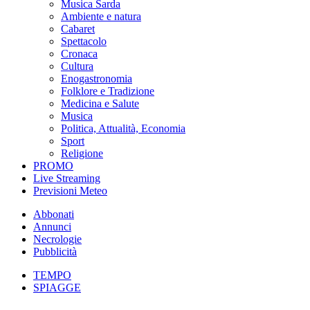
Musica Sarda
Ambiente e natura
Cabaret
Spettacolo
Cronaca
Cultura
Enogastronomia
Folklore e Tradizione
Medicina e Salute
Musica
Politica, Attualità, Economia
Sport
Religione
PROMO
Live Streaming
Previsioni Meteo
Abbonati
Annunci
Necrologie
Pubblicità
TEMPO
SPIAGGE