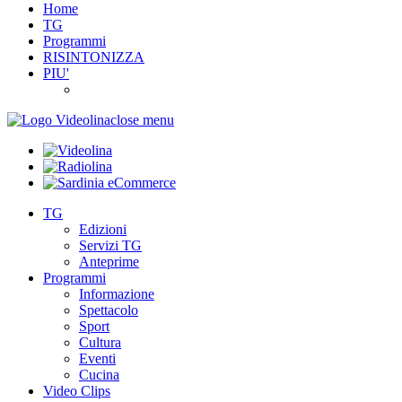
Home
TG
Programmi
RISINTONIZZA
PIU'
close menu
TG
Edizioni
Servizi TG
Anteprime
Programmi
Informazione
Spettacolo
Sport
Cultura
Eventi
Cucina
Video Clips