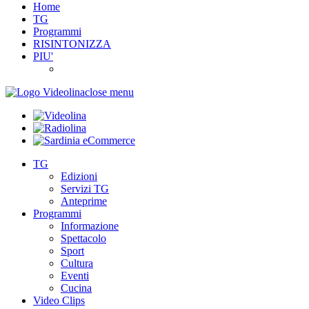
Home
TG
Programmi
RISINTONIZZA
PIU'
close menu
TG
Edizioni
Servizi TG
Anteprime
Programmi
Informazione
Spettacolo
Sport
Cultura
Eventi
Cucina
Video Clips