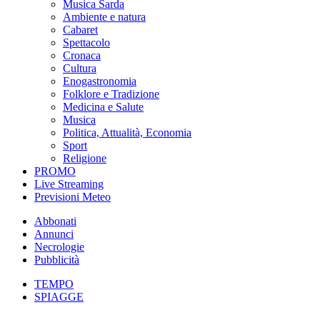
Musica Sarda
Ambiente e natura
Cabaret
Spettacolo
Cronaca
Cultura
Enogastronomia
Folklore e Tradizione
Medicina e Salute
Musica
Politica, Attualità, Economia
Sport
Religione
PROMO
Live Streaming
Previsioni Meteo
Abbonati
Annunci
Necrologie
Pubblicità
TEMPO
SPIAGGE