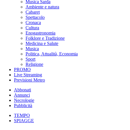
Musica Sarda
Ambiente e natura
Cabaret
Spettacolo
Cronaca
Cultura
Enogastronomia
Folklore e Tradizione
Medicina e Salute
Musica
Politica, Attualità, Economia
Sport
Religione
PROMO
Live Streaming
Previsioni Meteo
Abbonati
Annunci
Necrologie
Pubblicità
TEMPO
SPIAGGE