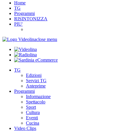
Home
TG
Programmi
RISINTONIZZA
PIU'
close menu
TG
Edizioni
Servizi TG
Anteprime
Programmi
Informazione
Spettacolo
Sport
Cultura
Eventi
Cucina
Video Clips