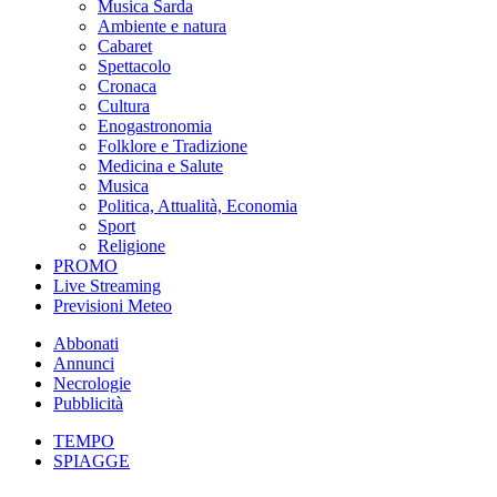
Musica Sarda
Ambiente e natura
Cabaret
Spettacolo
Cronaca
Cultura
Enogastronomia
Folklore e Tradizione
Medicina e Salute
Musica
Politica, Attualità, Economia
Sport
Religione
PROMO
Live Streaming
Previsioni Meteo
Abbonati
Annunci
Necrologie
Pubblicità
TEMPO
SPIAGGE