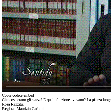
Copia codice embed
Che cosa erano gli stazzi? E quale funzione avevano? La piazza luogo di
Rosa Razzitu.
Regista:
Maurizio Carboni