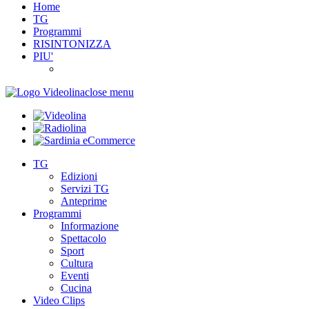
Home
TG
Programmi
RISINTONIZZA
PIU'
close menu
TG
Edizioni
Servizi TG
Anteprime
Programmi
Informazione
Spettacolo
Sport
Cultura
Eventi
Cucina
Video Clips