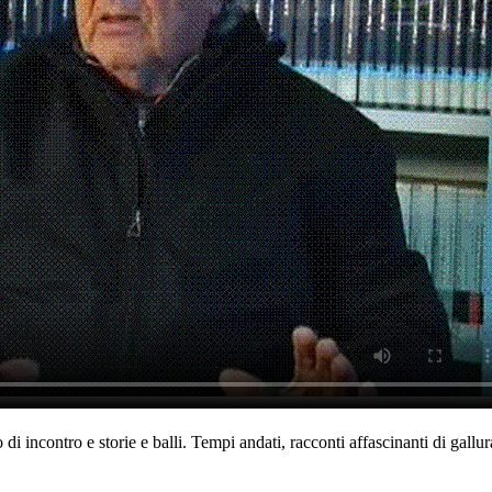
 incontro e storie e balli. Tempi andati, racconti affascinanti di gallur