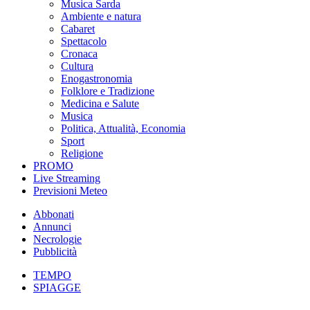
Musica Sarda
Ambiente e natura
Cabaret
Spettacolo
Cronaca
Cultura
Enogastronomia
Folklore e Tradizione
Medicina e Salute
Musica
Politica, Attualità, Economia
Sport
Religione
PROMO
Live Streaming
Previsioni Meteo
Abbonati
Annunci
Necrologie
Pubblicità
TEMPO
SPIAGGE