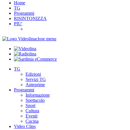
Home
TG
Programmi
RISINTONIZZA
PIU'
close menu
TG
Edizioni
Servizi TG
Anteprime
Programmi
Informazione
Spettacolo
Sport
Cultura
Eventi
Cucina
Video Clips