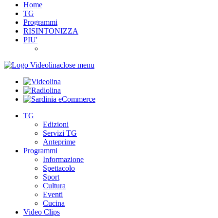
Home
TG
Programmi
RISINTONIZZA
PIU'
close menu
TG
Edizioni
Servizi TG
Anteprime
Programmi
Informazione
Spettacolo
Sport
Cultura
Eventi
Cucina
Video Clips