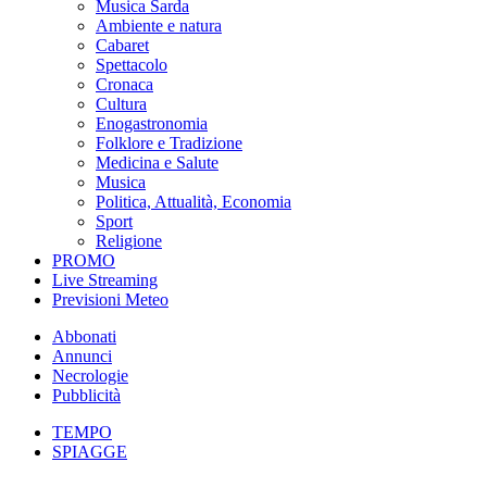
Musica Sarda
Ambiente e natura
Cabaret
Spettacolo
Cronaca
Cultura
Enogastronomia
Folklore e Tradizione
Medicina e Salute
Musica
Politica, Attualità, Economia
Sport
Religione
PROMO
Live Streaming
Previsioni Meteo
Abbonati
Annunci
Necrologie
Pubblicità
TEMPO
SPIAGGE