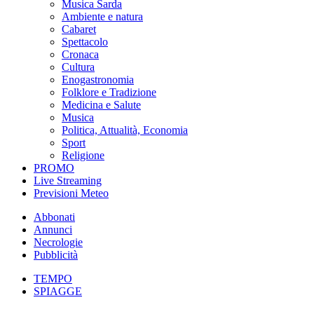
Musica Sarda
Ambiente e natura
Cabaret
Spettacolo
Cronaca
Cultura
Enogastronomia
Folklore e Tradizione
Medicina e Salute
Musica
Politica, Attualità, Economia
Sport
Religione
PROMO
Live Streaming
Previsioni Meteo
Abbonati
Annunci
Necrologie
Pubblicità
TEMPO
SPIAGGE