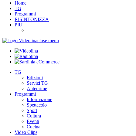
Home
TG
Programmi
RISINTONIZZA
PIU'
close menu
TG
Edizioni
Servizi TG
Anteprime
Programmi
Informazione
Spettacolo
Sport
Cultura
Eventi
Cucina
Video Clips