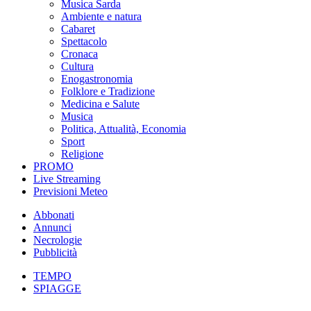
Musica Sarda
Ambiente e natura
Cabaret
Spettacolo
Cronaca
Cultura
Enogastronomia
Folklore e Tradizione
Medicina e Salute
Musica
Politica, Attualità, Economia
Sport
Religione
PROMO
Live Streaming
Previsioni Meteo
Abbonati
Annunci
Necrologie
Pubblicità
TEMPO
SPIAGGE