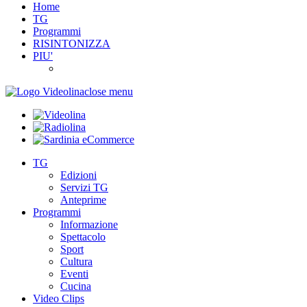
Home
TG
Programmi
RISINTONIZZA
PIU'
close menu
TG
Edizioni
Servizi TG
Anteprime
Programmi
Informazione
Spettacolo
Sport
Cultura
Eventi
Cucina
Video Clips