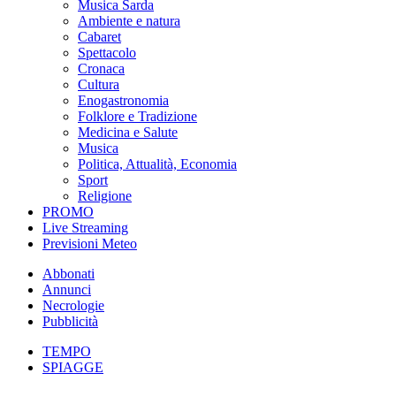
Musica Sarda
Ambiente e natura
Cabaret
Spettacolo
Cronaca
Cultura
Enogastronomia
Folklore e Tradizione
Medicina e Salute
Musica
Politica, Attualità, Economia
Sport
Religione
PROMO
Live Streaming
Previsioni Meteo
Abbonati
Annunci
Necrologie
Pubblicità
TEMPO
SPIAGGE