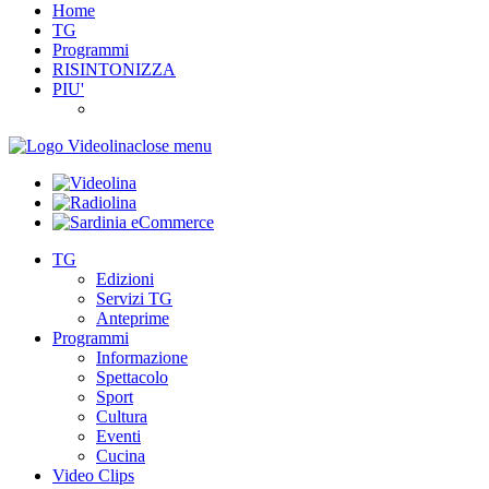
Home
TG
Programmi
RISINTONIZZA
PIU'
close menu
TG
Edizioni
Servizi TG
Anteprime
Programmi
Informazione
Spettacolo
Sport
Cultura
Eventi
Cucina
Video Clips