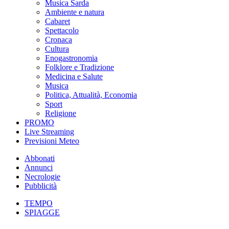
Musica Sarda
Ambiente e natura
Cabaret
Spettacolo
Cronaca
Cultura
Enogastronomia
Folklore e Tradizione
Medicina e Salute
Musica
Politica, Attualità, Economia
Sport
Religione
PROMO
Live Streaming
Previsioni Meteo
Abbonati
Annunci
Necrologie
Pubblicità
TEMPO
SPIAGGE