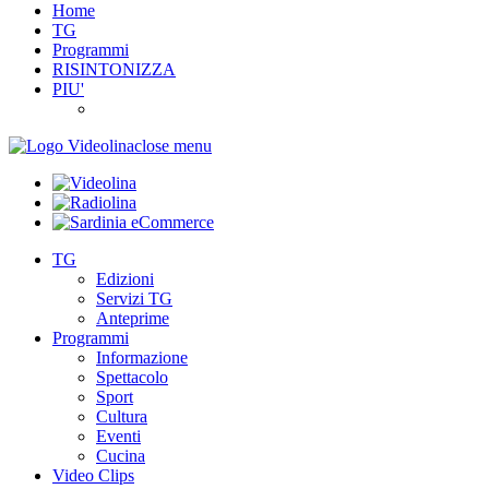
Home
TG
Programmi
RISINTONIZZA
PIU'
close menu
TG
Edizioni
Servizi TG
Anteprime
Programmi
Informazione
Spettacolo
Sport
Cultura
Eventi
Cucina
Video Clips