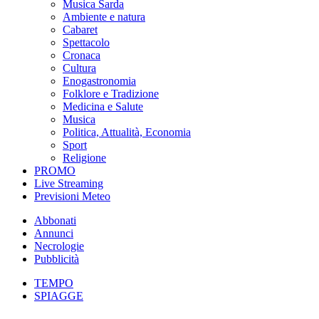
Musica Sarda
Ambiente e natura
Cabaret
Spettacolo
Cronaca
Cultura
Enogastronomia
Folklore e Tradizione
Medicina e Salute
Musica
Politica, Attualità, Economia
Sport
Religione
PROMO
Live Streaming
Previsioni Meteo
Abbonati
Annunci
Necrologie
Pubblicità
TEMPO
SPIAGGE