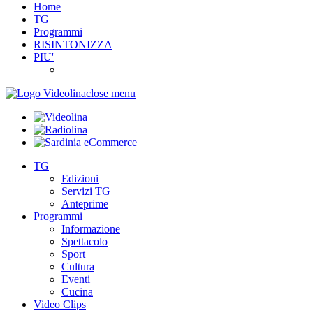
Home
TG
Programmi
RISINTONIZZA
PIU'
close menu
TG
Edizioni
Servizi TG
Anteprime
Programmi
Informazione
Spettacolo
Sport
Cultura
Eventi
Cucina
Video Clips