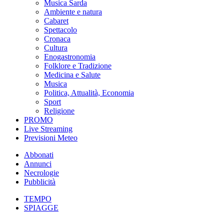
Musica Sarda
Ambiente e natura
Cabaret
Spettacolo
Cronaca
Cultura
Enogastronomia
Folklore e Tradizione
Medicina e Salute
Musica
Politica, Attualità, Economia
Sport
Religione
PROMO
Live Streaming
Previsioni Meteo
Abbonati
Annunci
Necrologie
Pubblicità
TEMPO
SPIAGGE