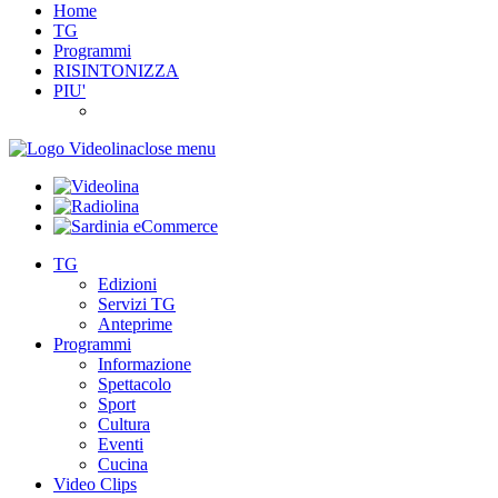
Home
TG
Programmi
RISINTONIZZA
PIU'
close menu
TG
Edizioni
Servizi TG
Anteprime
Programmi
Informazione
Spettacolo
Sport
Cultura
Eventi
Cucina
Video Clips