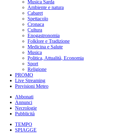
Musica Sarda
Ambiente e natura
Cabaret
Spettacolo
Cronaca
Cultura
Enogastronomia
Folklore e Tradizione
Medicina e Salute
Musica
Politica, Attualità, Economia
Sport
Religione
PROMO
Live Streaming
Previsioni Meteo
Abbonati
Annunci
Necrologie
Pubblicità
TEMPO
SPIAGGE