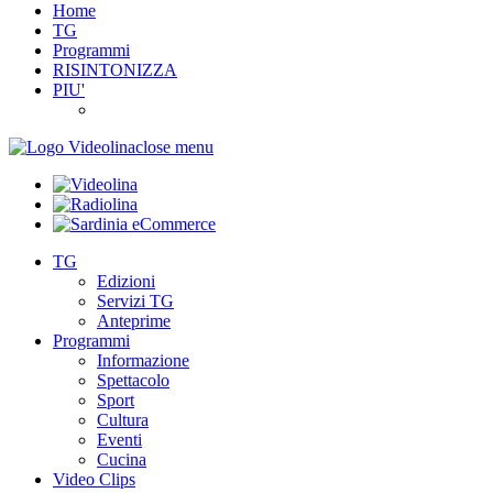
Home
TG
Programmi
RISINTONIZZA
PIU'
close menu
TG
Edizioni
Servizi TG
Anteprime
Programmi
Informazione
Spettacolo
Sport
Cultura
Eventi
Cucina
Video Clips