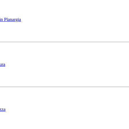
n Planargia
ura
zza