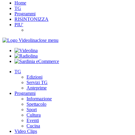
Home
TG
Programmi
RISINTONIZZA
PIU'
close menu
TG
Edizioni
Servizi TG
Anteprime
Programmi
Informazione
Spettacolo
Sport
Cultura
Eventi
Cucina
Video Clips