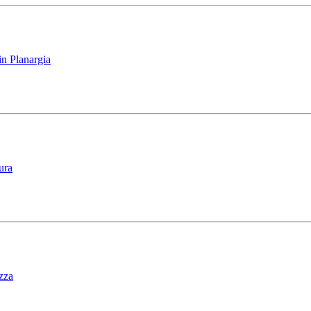
n Planargia
ura
zza