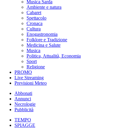
Musica Sarda
Ambiente e natura
Cabaret
Spettacolo
Cronaca
Cultura
Enogastronomia
Folklore e Tradizione
Medicina e Salute
Musica
Politica, Attualità, Economia
Sport
Religione
PROMO
Live Streaming
Previsioni Meteo
Abbonati
Annunci
Necrologie
Pubblicità
TEMPO
SPIAGGE