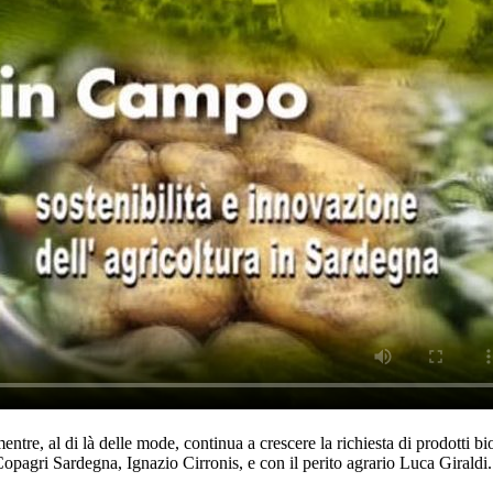
mentre, al di là delle mode, continua a crescere la richiesta di prodotti b
 Copagri Sardegna, Ignazio Cirronis, e con il perito agrario Luca Giral