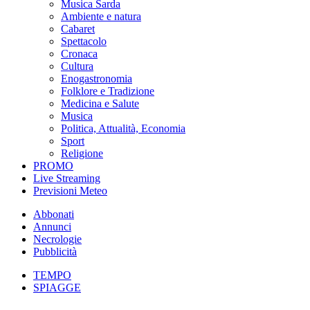
Musica Sarda
Ambiente e natura
Cabaret
Spettacolo
Cronaca
Cultura
Enogastronomia
Folklore e Tradizione
Medicina e Salute
Musica
Politica, Attualità, Economia
Sport
Religione
PROMO
Live Streaming
Previsioni Meteo
Abbonati
Annunci
Necrologie
Pubblicità
TEMPO
SPIAGGE