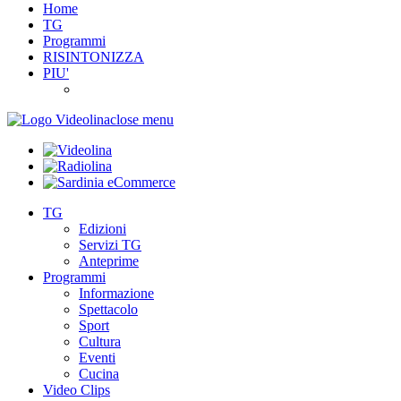
Home
TG
Programmi
RISINTONIZZA
PIU'
close menu
TG
Edizioni
Servizi TG
Anteprime
Programmi
Informazione
Spettacolo
Sport
Cultura
Eventi
Cucina
Video Clips