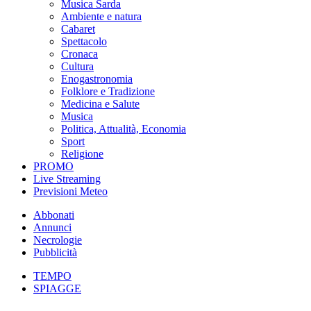
Musica Sarda
Ambiente e natura
Cabaret
Spettacolo
Cronaca
Cultura
Enogastronomia
Folklore e Tradizione
Medicina e Salute
Musica
Politica, Attualità, Economia
Sport
Religione
PROMO
Live Streaming
Previsioni Meteo
Abbonati
Annunci
Necrologie
Pubblicità
TEMPO
SPIAGGE