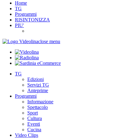
Home
TG
Programmi
RISINTONIZZA
PIU'
close menu
TG
Edizioni
Servizi TG
Anteprime
Programmi
Informazione
Spettacolo
Sport
Cultura
Eventi
Cucina
Video Clips