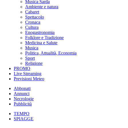
Musica Sarda
Ambiente e natura
Cabaret
Spettacolo
Cronaca
Cultura
Enogastronomia
Folklore e Tradizione
Medicina e Salute
Musica
Politica, Attualità, Economia
Sport
Religione
PROMO
Live Streaming
Previsioni Meteo
Abbonati
Annunci
Necrologie
Pubblicità
TEMPO
SPIAGGE