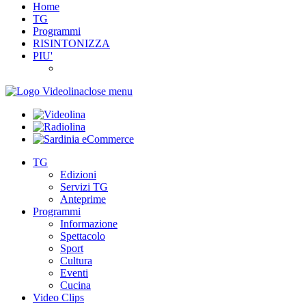
Home
TG
Programmi
RISINTONIZZA
PIU'
close menu
TG
Edizioni
Servizi TG
Anteprime
Programmi
Informazione
Spettacolo
Sport
Cultura
Eventi
Cucina
Video Clips