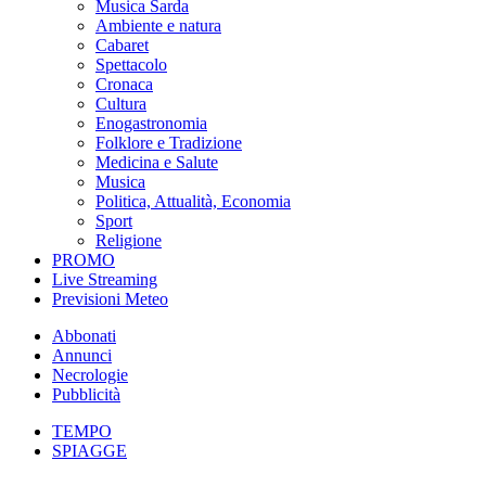
Musica Sarda
Ambiente e natura
Cabaret
Spettacolo
Cronaca
Cultura
Enogastronomia
Folklore e Tradizione
Medicina e Salute
Musica
Politica, Attualità, Economia
Sport
Religione
PROMO
Live Streaming
Previsioni Meteo
Abbonati
Annunci
Necrologie
Pubblicità
TEMPO
SPIAGGE