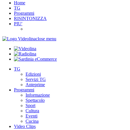
Home
TG
Programmi
RISINTONIZZA
PIU'
close menu
TG
Edizioni
Servizi TG
Anteprime
Programmi
Informazione
Spettacolo
Sport
Cultura
Eventi
Cucina
Video Clips