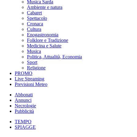
Musica Sarda
Ambiente e natura
Cabaret
Spettacolo
Cronaca
Cultura
Enogastronomia
Folklore e Tradizione
Medicina e Salute
Musica
Politica, Attualità, Economia
Sport
Religione
PROMO
Live Streaming
Previsioni Meteo
Abbonati
Annunci
Necrologie
Pubblicità
TEMPO
SPIAGGE