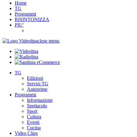
Home
TG
Programmi
RISINTONIZZA
PIU'
close menu
TG
Edizioni
Servizi TG
Anteprime
Programmi
Informazione
Spettacolo
Sport
Cultura
Eventi
Cucina
Video Clips