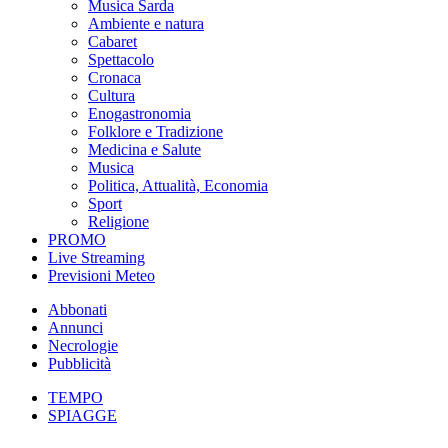
Musica Sarda
Ambiente e natura
Cabaret
Spettacolo
Cronaca
Cultura
Enogastronomia
Folklore e Tradizione
Medicina e Salute
Musica
Politica, Attualità, Economia
Sport
Religione
PROMO
Live Streaming
Previsioni Meteo
Abbonati
Annunci
Necrologie
Pubblicità
TEMPO
SPIAGGE