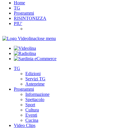
Home
TG
Programmi
RISINTONIZZA
PIU'
close menu
TG
Edizioni
Servizi TG
Anteprime
Programmi
Informazione
Spettacolo
Sport
Cultura
Eventi
Cucina
Video Clips