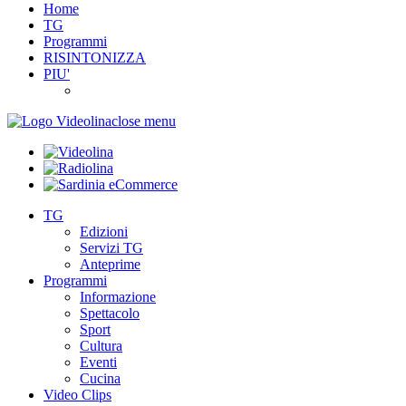
Home
TG
Programmi
RISINTONIZZA
PIU'
close menu
TG
Edizioni
Servizi TG
Anteprime
Programmi
Informazione
Spettacolo
Sport
Cultura
Eventi
Cucina
Video Clips