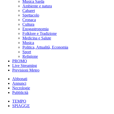
Musica Sarda
Ambiente e natura
Cabaret
Spettacolo
Cronaca
Cultura
Enogastronomia
Folklore e Tradizione
Medicina e Salute
Musica
Politica, Attualità, Economia
Sport
Religione
PROMO
Live Streaming
Previsioni Meteo
Abbonati
Annunci
Necrologie
Pubblicità
TEMPO
SPIAGGE