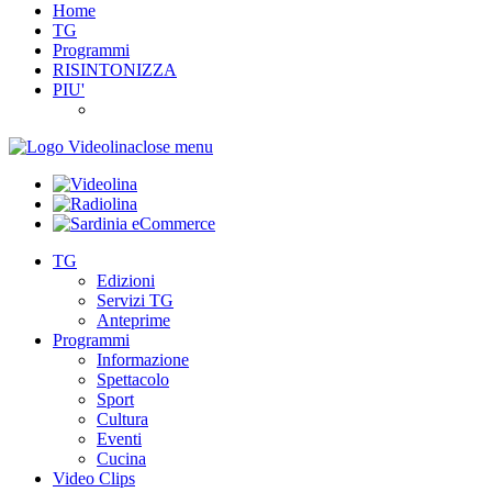
Home
TG
Programmi
RISINTONIZZA
PIU'
close menu
TG
Edizioni
Servizi TG
Anteprime
Programmi
Informazione
Spettacolo
Sport
Cultura
Eventi
Cucina
Video Clips