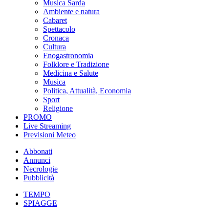
Musica Sarda
Ambiente e natura
Cabaret
Spettacolo
Cronaca
Cultura
Enogastronomia
Folklore e Tradizione
Medicina e Salute
Musica
Politica, Attualità, Economia
Sport
Religione
PROMO
Live Streaming
Previsioni Meteo
Abbonati
Annunci
Necrologie
Pubblicità
TEMPO
SPIAGGE