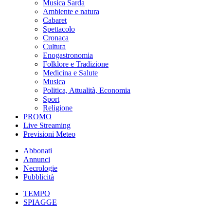
Musica Sarda
Ambiente e natura
Cabaret
Spettacolo
Cronaca
Cultura
Enogastronomia
Folklore e Tradizione
Medicina e Salute
Musica
Politica, Attualità, Economia
Sport
Religione
PROMO
Live Streaming
Previsioni Meteo
Abbonati
Annunci
Necrologie
Pubblicità
TEMPO
SPIAGGE