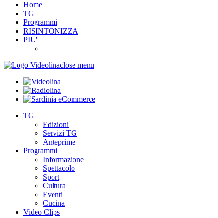
Home
TG
Programmi
RISINTONIZZA
PIU'
close menu
TG
Edizioni
Servizi TG
Anteprime
Programmi
Informazione
Spettacolo
Sport
Cultura
Eventi
Cucina
Video Clips