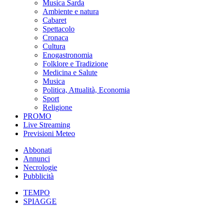
Musica Sarda
Ambiente e natura
Cabaret
Spettacolo
Cronaca
Cultura
Enogastronomia
Folklore e Tradizione
Medicina e Salute
Musica
Politica, Attualità, Economia
Sport
Religione
PROMO
Live Streaming
Previsioni Meteo
Abbonati
Annunci
Necrologie
Pubblicità
TEMPO
SPIAGGE