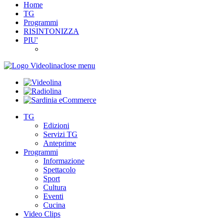
Home
TG
Programmi
RISINTONIZZA
PIU'
close menu
TG
Edizioni
Servizi TG
Anteprime
Programmi
Informazione
Spettacolo
Sport
Cultura
Eventi
Cucina
Video Clips