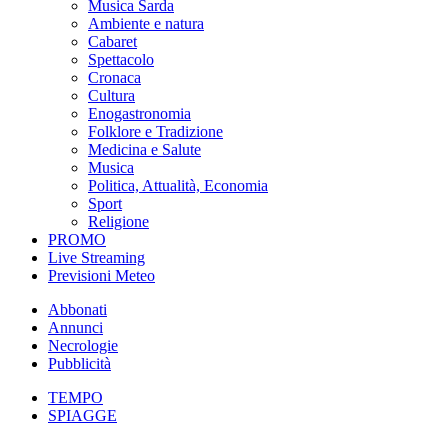
Musica Sarda
Ambiente e natura
Cabaret
Spettacolo
Cronaca
Cultura
Enogastronomia
Folklore e Tradizione
Medicina e Salute
Musica
Politica, Attualità, Economia
Sport
Religione
PROMO
Live Streaming
Previsioni Meteo
Abbonati
Annunci
Necrologie
Pubblicità
TEMPO
SPIAGGE