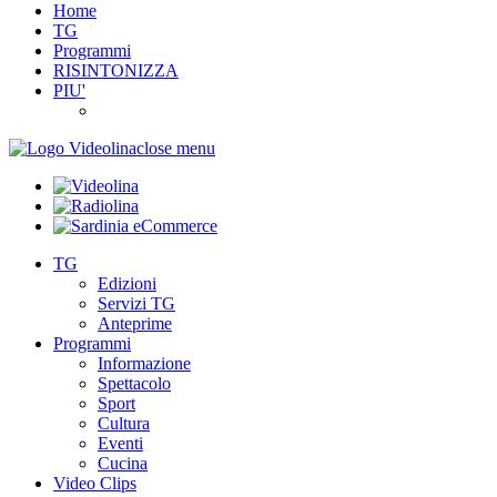
Home
TG
Programmi
RISINTONIZZA
PIU'
close menu
TG
Edizioni
Servizi TG
Anteprime
Programmi
Informazione
Spettacolo
Sport
Cultura
Eventi
Cucina
Video Clips