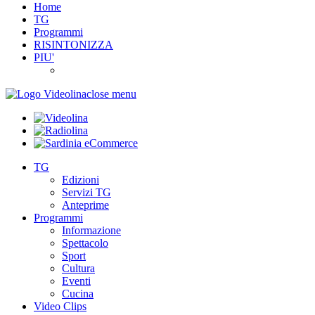
Home
TG
Programmi
RISINTONIZZA
PIU'
close menu
TG
Edizioni
Servizi TG
Anteprime
Programmi
Informazione
Spettacolo
Sport
Cultura
Eventi
Cucina
Video Clips