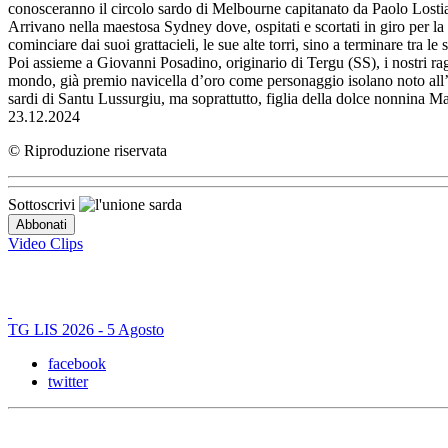
conosceranno il circolo sardo di Melbourne capitanato da Paolo Lostia
Arrivano nella maestosa Sydney dove, ospitati e scortati in giro per l
cominciare dai suoi grattacieli, le sue alte torri, sino a terminare tra le 
Poi assieme a Giovanni Posadino, originario di Tergu (SS), i nostri rag
mondo, già premio navicella d’oro come personaggio isolano noto all’est
sardi di Santu Lussurgiu, ma soprattutto, figlia della dolce nonnina Mari
23.12.2024
© Riproduzione riservata
Sottoscrivi
Video Clips
TG LIS 2026 - 5 Agosto
facebook
twitter