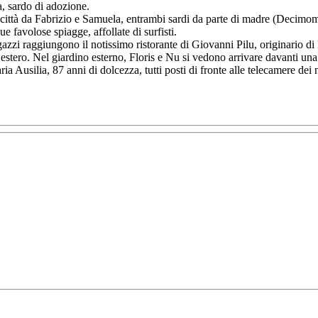
, sardo di adozione.
a città da Fabrizio e Samuela, entrambi sardi da parte di madre (Decimom
sue favolose spiagge, affollate di surfisti.
azzi raggiungono il notissimo ristorante di Giovanni Pilu, originario di 
ero. Nel giardino esterno, Floris e Nu si vedono arrivare davanti una so
a Ausilia, 87 anni di dolcezza, tutti posti di fronte alle telecamere dei 