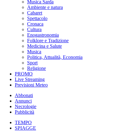
Musica Sarda
Ambiente e natura
Cabaret
Spettacolo
Cronaca
Cultura
Enogastronomia
Folklore e Tradizione
Medicina e Salute
Musica
Politica, Attualità, Economia
Sport
Religione
PROMO
Live Streaming
Previsioni Meteo
Abbonati
Annunci
Necrologie
Pubblicità
TEMPO
SPIAGGE