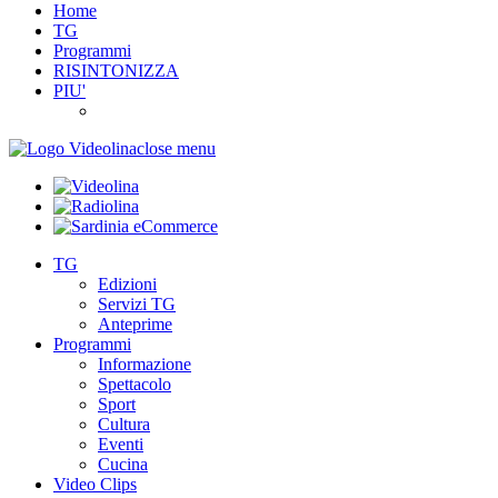
Home
TG
Programmi
RISINTONIZZA
PIU'
close menu
TG
Edizioni
Servizi TG
Anteprime
Programmi
Informazione
Spettacolo
Sport
Cultura
Eventi
Cucina
Video Clips