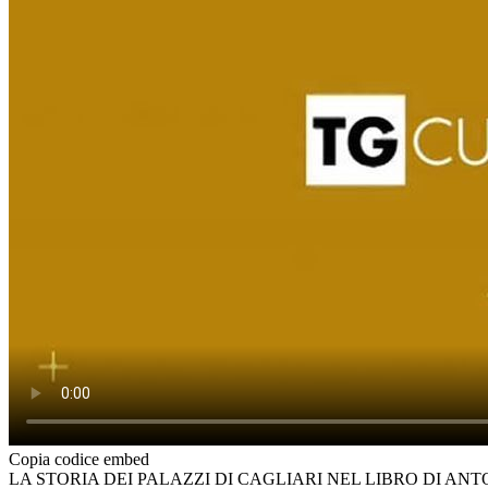
Copia codice embed
LA STORIA DEI PALAZZI DI CAGLIARI NEL LIBRO DI A