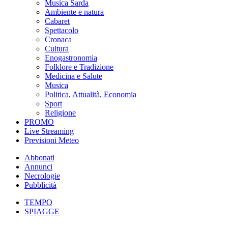
Musica Sarda
Ambiente e natura
Cabaret
Spettacolo
Cronaca
Cultura
Enogastronomia
Folklore e Tradizione
Medicina e Salute
Musica
Politica, Attualità, Economia
Sport
Religione
PROMO
Live Streaming
Previsioni Meteo
Abbonati
Annunci
Necrologie
Pubblicità
TEMPO
SPIAGGE