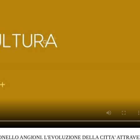
NTONELLO ANGIONI. L'EVOLUZIONE DELLA CITTA' ATTRA