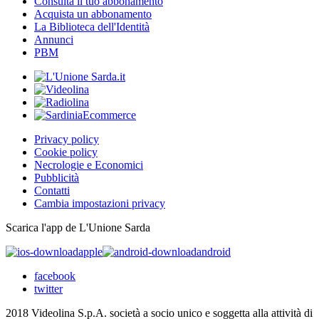
Consulta il tuo abbonamento
Acquista un abbonamento
La Biblioteca dell'Identità
Annunci
PBM
Privacy policy
Cookie policy
Necrologie e Economici
Pubblicità
Contatti
Cambia impostazioni privacy
Scarica l'app de L'Unione Sarda
apple
android
facebook
twitter
2018 Videolina S.p.A. società a socio unico e soggetta alla attività di