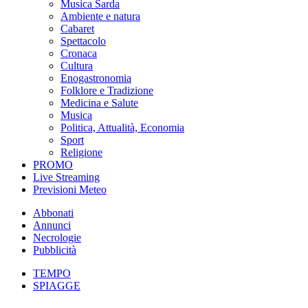
Musica Sarda
Ambiente e natura
Cabaret
Spettacolo
Cronaca
Cultura
Enogastronomia
Folklore e Tradizione
Medicina e Salute
Musica
Politica, Attualità, Economia
Sport
Religione
PROMO
Live Streaming
Previsioni Meteo
Abbonati
Annunci
Necrologie
Pubblicità
TEMPO
SPIAGGE