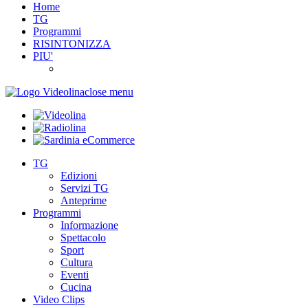
Home
TG
Programmi
RISINTONIZZA
PIU'
close menu
TG
Edizioni
Servizi TG
Anteprime
Programmi
Informazione
Spettacolo
Sport
Cultura
Eventi
Cucina
Video Clips