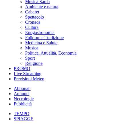
Musica Sarda
Ambiente e natura
Cabaret
Spettacolo
Cronaca
Cultura
Enogastronomia
Folklore e Tradizione
Medicina e Salute
Musica
Politica, Attualità, Economia
Sport
Religione
PROMO
Live Streaming
Previsioni Meteo
Abbonati
Annunci
Necrologie
Pubblicità
TEMPO
SPIAGGE