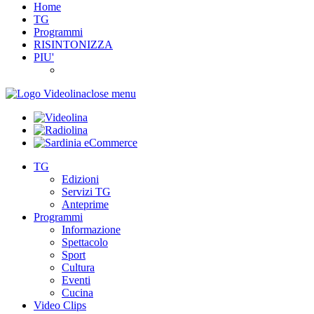
Home
TG
Programmi
RISINTONIZZA
PIU'
close menu
TG
Edizioni
Servizi TG
Anteprime
Programmi
Informazione
Spettacolo
Sport
Cultura
Eventi
Cucina
Video Clips