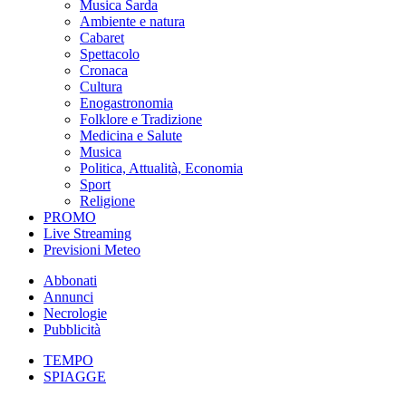
Musica Sarda
Ambiente e natura
Cabaret
Spettacolo
Cronaca
Cultura
Enogastronomia
Folklore e Tradizione
Medicina e Salute
Musica
Politica, Attualità, Economia
Sport
Religione
PROMO
Live Streaming
Previsioni Meteo
Abbonati
Annunci
Necrologie
Pubblicità
TEMPO
SPIAGGE