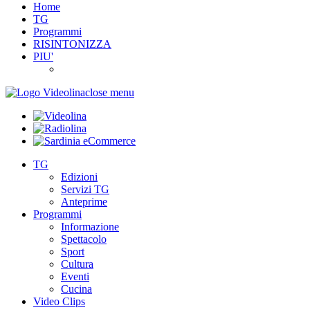
Home
TG
Programmi
RISINTONIZZA
PIU'
close menu
TG
Edizioni
Servizi TG
Anteprime
Programmi
Informazione
Spettacolo
Sport
Cultura
Eventi
Cucina
Video Clips