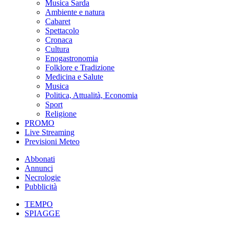
Musica Sarda
Ambiente e natura
Cabaret
Spettacolo
Cronaca
Cultura
Enogastronomia
Folklore e Tradizione
Medicina e Salute
Musica
Politica, Attualità, Economia
Sport
Religione
PROMO
Live Streaming
Previsioni Meteo
Abbonati
Annunci
Necrologie
Pubblicità
TEMPO
SPIAGGE