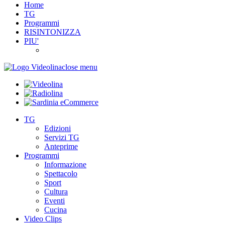
Home
TG
Programmi
RISINTONIZZA
PIU'
close menu
TG
Edizioni
Servizi TG
Anteprime
Programmi
Informazione
Spettacolo
Sport
Cultura
Eventi
Cucina
Video Clips