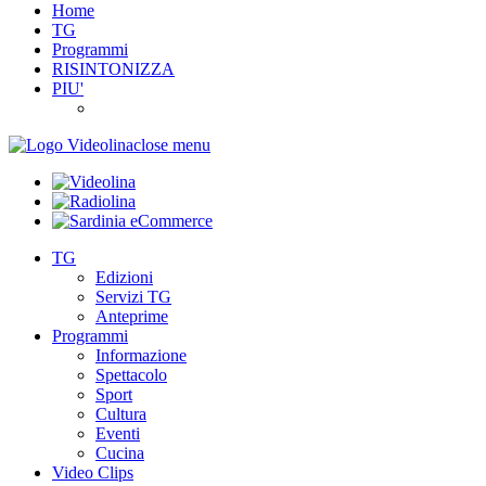
Home
TG
Programmi
RISINTONIZZA
PIU'
close menu
TG
Edizioni
Servizi TG
Anteprime
Programmi
Informazione
Spettacolo
Sport
Cultura
Eventi
Cucina
Video Clips