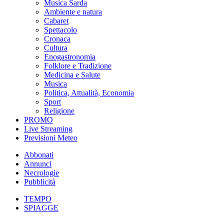
Musica Sarda
Ambiente e natura
Cabaret
Spettacolo
Cronaca
Cultura
Enogastronomia
Folklore e Tradizione
Medicina e Salute
Musica
Politica, Attualità, Economia
Sport
Religione
PROMO
Live Streaming
Previsioni Meteo
Abbonati
Annunci
Necrologie
Pubblicità
TEMPO
SPIAGGE