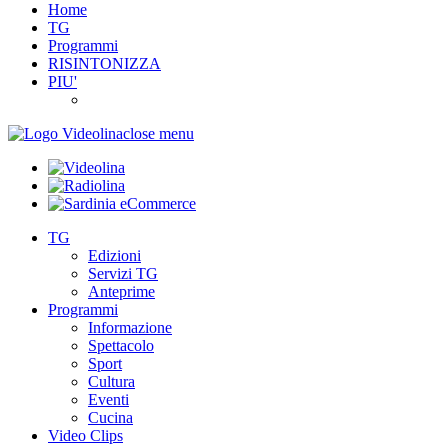
Home
TG
Programmi
RISINTONIZZA
PIU'
close menu
TG
Edizioni
Servizi TG
Anteprime
Programmi
Informazione
Spettacolo
Sport
Cultura
Eventi
Cucina
Video Clips