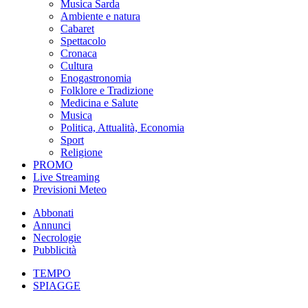
Musica Sarda
Ambiente e natura
Cabaret
Spettacolo
Cronaca
Cultura
Enogastronomia
Folklore e Tradizione
Medicina e Salute
Musica
Politica, Attualità, Economia
Sport
Religione
PROMO
Live Streaming
Previsioni Meteo
Abbonati
Annunci
Necrologie
Pubblicità
TEMPO
SPIAGGE