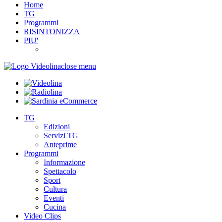
Home
TG
Programmi
RISINTONIZZA
PIU'
close menu
TG
Edizioni
Servizi TG
Anteprime
Programmi
Informazione
Spettacolo
Sport
Cultura
Eventi
Cucina
Video Clips