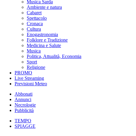
Musica Sarda
Ambiente e natura
Cabaret
Spettacolo
Cronaca
Cultura
Enogastronomia
Folklore e Tradizione
Medicina e Salute
Musica
Politica, Attualità, Economia
Sport
Religione
PROMO
Live Streaming
Previsioni Meteo
Abbonati
Annunci
Necrologie
Pubblicità
TEMPO
SPIAGGE