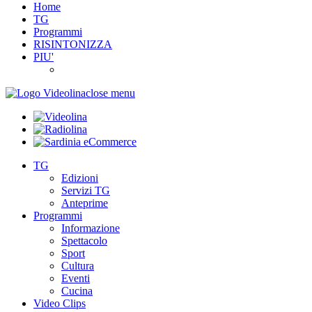
Home
TG
Programmi
RISINTONIZZA
PIU'
close menu
TG
Edizioni
Servizi TG
Anteprime
Programmi
Informazione
Spettacolo
Sport
Cultura
Eventi
Cucina
Video Clips