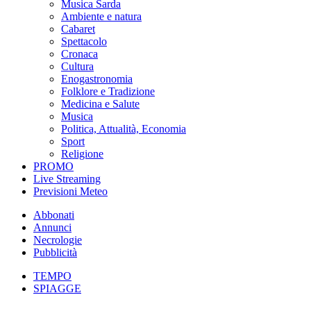
Musica Sarda
Ambiente e natura
Cabaret
Spettacolo
Cronaca
Cultura
Enogastronomia
Folklore e Tradizione
Medicina e Salute
Musica
Politica, Attualità, Economia
Sport
Religione
PROMO
Live Streaming
Previsioni Meteo
Abbonati
Annunci
Necrologie
Pubblicità
TEMPO
SPIAGGE