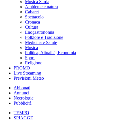
Musica Sarda
Ambiente e natura
Cabaret
Spettacolo
Cronaca
Cultura
Enogastronomia
Folklore e Tradizione
Medicina e Salute
Musica
Politica, Attualità, Economia
Sport
Religione
PROMO
Live Streaming
Previsioni Meteo
Abbonati
Annunci
Necrologie
Pubblicità
TEMPO
SPIAGGE