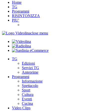
Home
TG
Programmi
RISINTONIZZA
PIU'
close menu
TG
Edizioni
Servizi TG
Anteprime
Programmi
Informazione
Spettacolo
Sport
Cultura
Eventi
Cucina
Video Clips