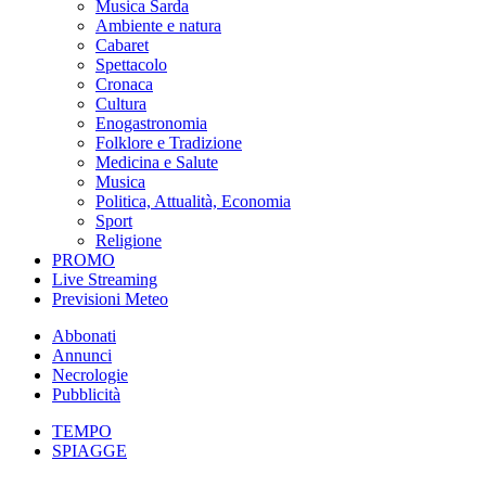
Musica Sarda
Ambiente e natura
Cabaret
Spettacolo
Cronaca
Cultura
Enogastronomia
Folklore e Tradizione
Medicina e Salute
Musica
Politica, Attualità, Economia
Sport
Religione
PROMO
Live Streaming
Previsioni Meteo
Abbonati
Annunci
Necrologie
Pubblicità
TEMPO
SPIAGGE