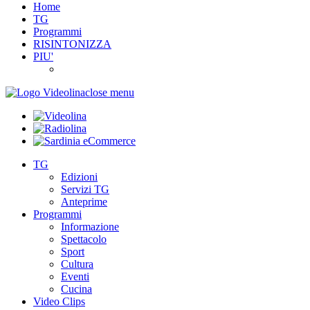
Home
TG
Programmi
RISINTONIZZA
PIU'
close menu
TG
Edizioni
Servizi TG
Anteprime
Programmi
Informazione
Spettacolo
Sport
Cultura
Eventi
Cucina
Video Clips