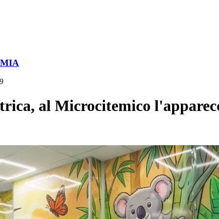
OMIA
49
ca, al Microcitemico l'apparecc