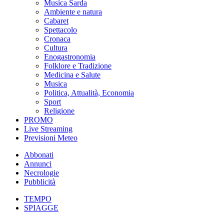
Musica Sarda
Ambiente e natura
Cabaret
Spettacolo
Cronaca
Cultura
Enogastronomia
Folklore e Tradizione
Medicina e Salute
Musica
Politica, Attualità, Economia
Sport
Religione
PROMO
Live Streaming
Previsioni Meteo
Abbonati
Annunci
Necrologie
Pubblicità
TEMPO
SPIAGGE