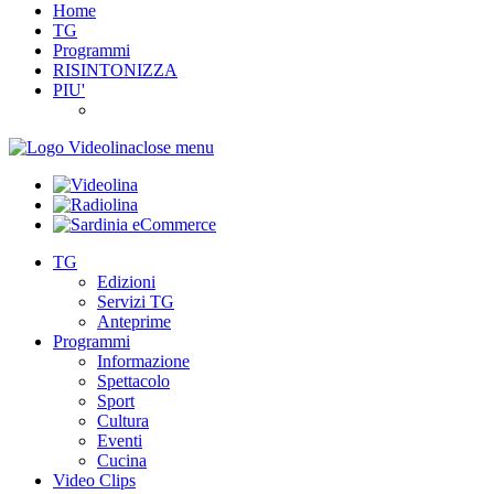
Home
TG
Programmi
RISINTONIZZA
PIU'
close menu
TG
Edizioni
Servizi TG
Anteprime
Programmi
Informazione
Spettacolo
Sport
Cultura
Eventi
Cucina
Video Clips