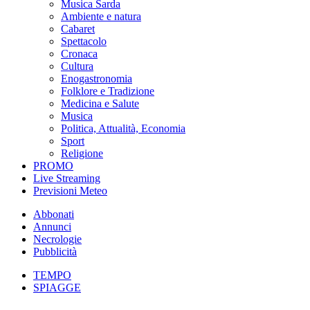
Musica Sarda
Ambiente e natura
Cabaret
Spettacolo
Cronaca
Cultura
Enogastronomia
Folklore e Tradizione
Medicina e Salute
Musica
Politica, Attualità, Economia
Sport
Religione
PROMO
Live Streaming
Previsioni Meteo
Abbonati
Annunci
Necrologie
Pubblicità
TEMPO
SPIAGGE