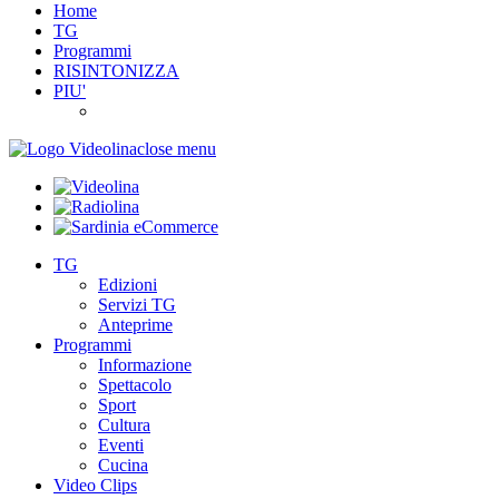
Home
TG
Programmi
RISINTONIZZA
PIU'
close menu
TG
Edizioni
Servizi TG
Anteprime
Programmi
Informazione
Spettacolo
Sport
Cultura
Eventi
Cucina
Video Clips