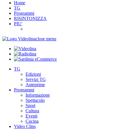
Home
TG
Programmi
RISINTONIZZA
PIU'
close menu
TG
Edizioni
Servizi TG
Anteprime
Programmi
Informazione
Spettacolo
Sport
Cultura
Eventi
Cucina
Video Clips