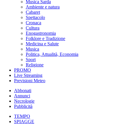
Musica Sarda
Ambiente e natura
Cabaret
Spettacolo
Cronaca
Cultura
Enogastronomia
Folklore e Tradizione
Medicina e Salute
Musica
Politica, Attualità, Economia
Sport
Religione
PROMO
Live Streaming
Previsioni Meteo
Abbonati
Annunci
Necrologie
Pubblicità
TEMPO
SPIAGGE