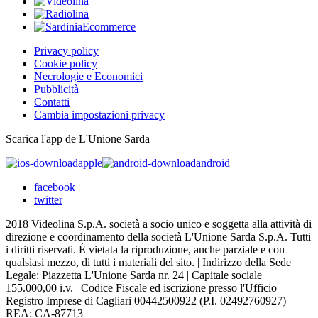
Privacy policy
Cookie policy
Necrologie e Economici
Pubblicità
Contatti
Cambia impostazioni privacy
Scarica l'app de L'Unione Sarda
apple
android
facebook
twitter
2018 Videolina S.p.A. società a socio unico e soggetta alla attività di
direzione e coordinamento della società L'Unione Sarda S.p.A. Tutti
i diritti riservati. É vietata la riproduzione, anche parziale e con
qualsiasi mezzo, di tutti i materiali del sito. | Indirizzo della Sede
Legale: Piazzetta L'Unione Sarda nr. 24 | Capitale sociale
155.000,00 i.v. | Codice Fiscale ed iscrizione presso l'Ufficio
Registro Imprese di Cagliari 00442500922 (P.I. 02492760927) |
REA: CA-87713