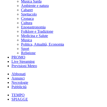
Musica Sarda
Ambiente e natura
Cabaret
Spettacolo
Cronaca
Cultura
Enogastronomia
Folklore e Tradizione
Medicina e Salute
Musica
Politica, Attualità, Economia
Sport
Religione
PROMO
Live Streaming
Previsioni Meteo
Abbonati
Annunci
Necrologie
Pubblicità
TEMPO
SPIAGGE