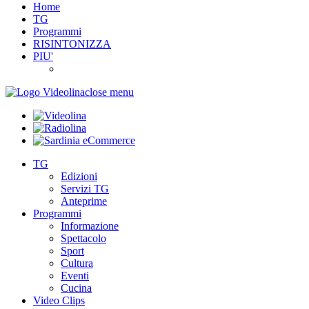
Home
TG
Programmi
RISINTONIZZA
PIU'
close menu
TG
Edizioni
Servizi TG
Anteprime
Programmi
Informazione
Spettacolo
Sport
Cultura
Eventi
Cucina
Video Clips