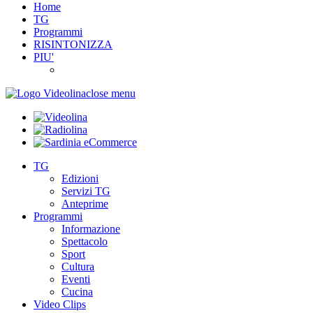
Home
TG
Programmi
RISINTONIZZA
PIU'
close menu
TG
Edizioni
Servizi TG
Anteprime
Programmi
Informazione
Spettacolo
Sport
Cultura
Eventi
Cucina
Video Clips