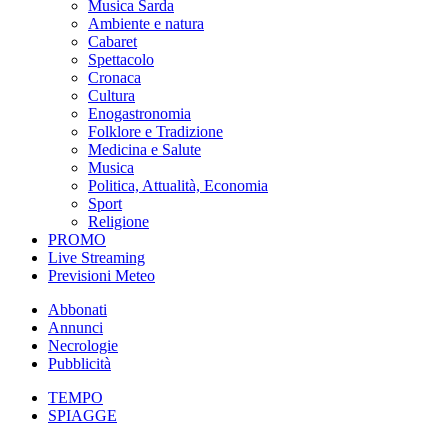
Musica Sarda
Ambiente e natura
Cabaret
Spettacolo
Cronaca
Cultura
Enogastronomia
Folklore e Tradizione
Medicina e Salute
Musica
Politica, Attualità, Economia
Sport
Religione
PROMO
Live Streaming
Previsioni Meteo
Abbonati
Annunci
Necrologie
Pubblicità
TEMPO
SPIAGGE